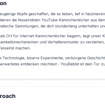
ion
ugierige Köpfe geschaffen, die es lieben, tief in faszinie
atieren die fesselndsten YouTube-Kaninchenlöcher aus d
ematische Sammlungen, die dich stundenlang unterhalten u
s Ort für Internet-Kaninchenlöcher begann, liegt unser K
amkeitsmechanismen und Verhaltensmuster zu verstehen, 
 fesselnd machen.
e Technologie, bizarre Experimente, verborgene Geschichte
nerwartetes entdecken möchtest - YouRabbit ist dein Tor z
proach