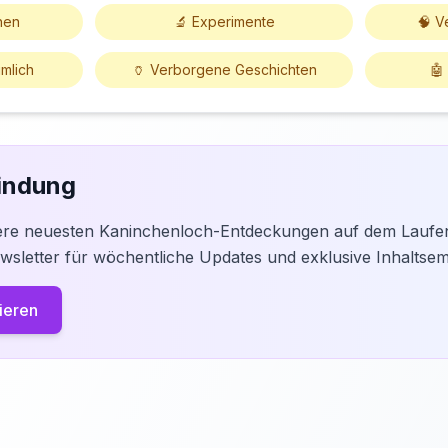
hen
🔬 Experimente
🧠 V
imlich
🏺 Verborgene Geschichten
🤖
bindung
ere neuesten Kaninchenloch-Entdeckungen auf dem Laufe
sletter für wöchentliche Updates und exklusive Inhaltse
ieren