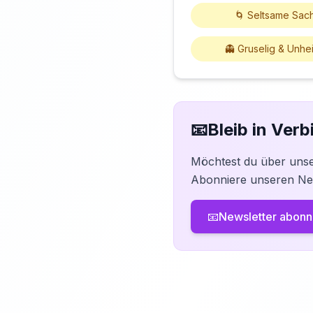
🌀 Seltsame Sac
👻 Gruselig & Unhe
📧
Bleib in Ver
Möchtest du über uns
Abonniere unseren New
📧
Newsletter abonn