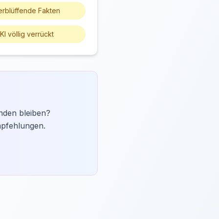
erblüffende Fakten
 KI völlig verrückt
nden bleiben?
mpfehlungen.