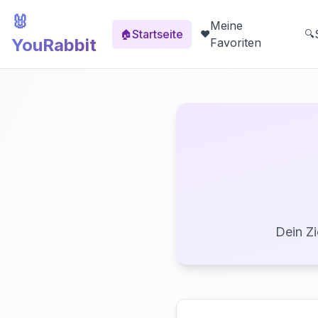
🐰
Meine
Startseite
🏠
❤️
🔍
YouRabbit
Favoriten
Dein Zi