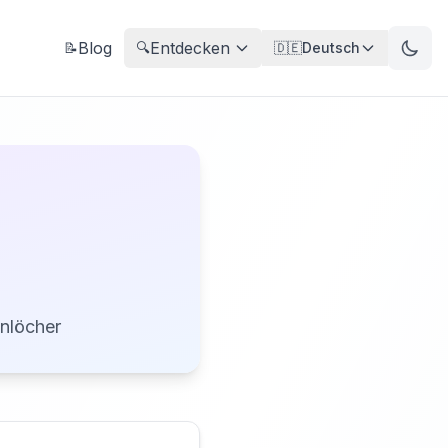
Blog
Entdecken
📝
🔍
🇩🇪
Deutsch
enlöcher