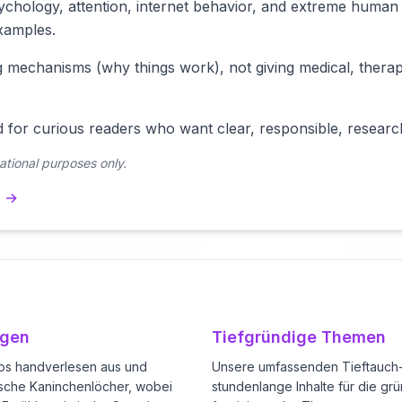
chology, attention, internet behavior, and extreme human
xamples.
 mechanisms (why things work), not giving medical, therap
d for curious readers who want clear, responsible, resear
ational purposes only.
m →
ngen
Tiefgründige Themen
os handverlesen aus und
Unsere umfassenden Tieftauch
tische Kaninchenlöcher, wobei
stundenlange Inhalte für die gr