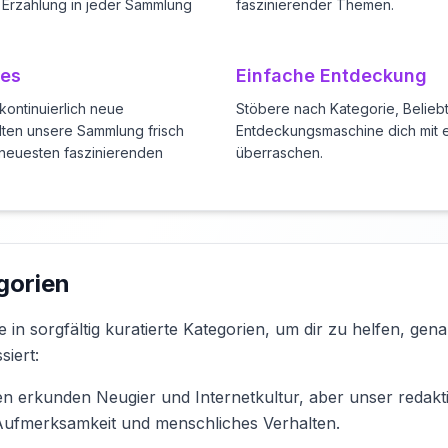
e Erzählung in jeder Sammlung
faszinierender Themen.
tes
Einfache Entdeckung
ontinuierlich neue
Stöbere nach Kategorie, Beliebt
lten unsere Sammlung frisch
Entdeckungsmaschine dich mit e
neuesten faszinierenden
überraschen.
gorien
e in sorgfältig kuratierte Kategorien, um dir zu helfen, gen
siert:
en erkunden Neugier und Internetkultur, aber unser redakti
 Aufmerksamkeit und menschliches Verhalten.